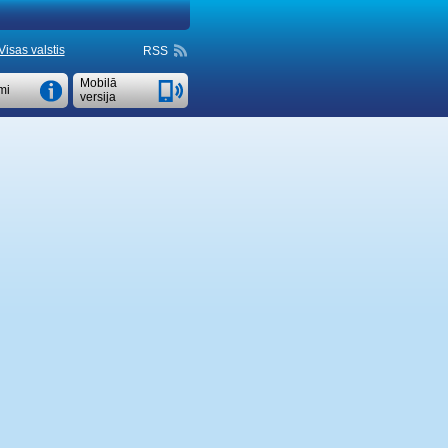
Visas valstis
RSS
Mobilā
mi
versija