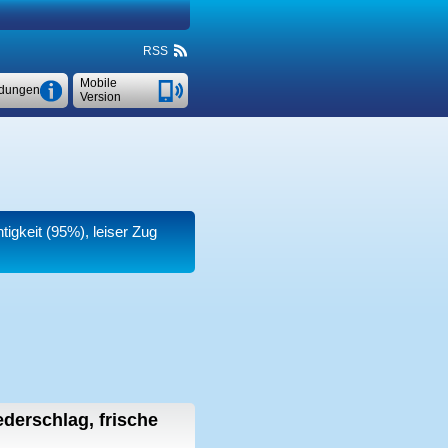
RSS
Mobile
dungen
Version
tigkeit (95%), leiser Zug
derschlag, frische