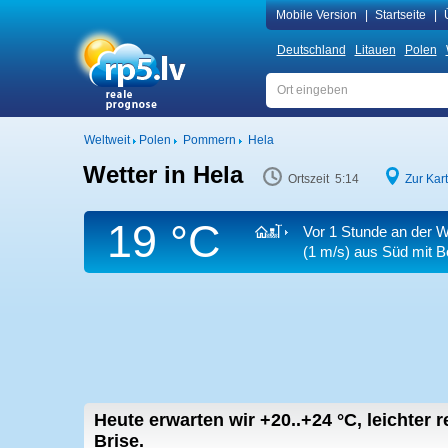
Mobile Version
|
Startseite
|
Deutschland
Litauen
Polen
Weltweit
Polen
Pommern
Hela
Wetter in Hela
Ortszeit 5:14
Zur Kar
19 °C
Vor 1 Stunde an der W
(1 m/s)
aus Süd
mit B
Heute erwarten wir
+20..+24
°C
,
leichter 
Brise.