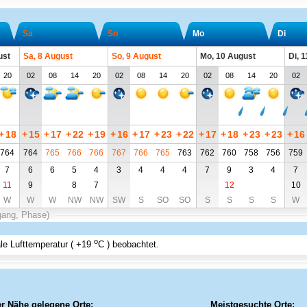
Sa
So
Mo
Di
ust
Sa, 8 August
So, 9 August
Mo, 10 August
Di, 
20
02
08
14
20
02
08
14
20
02
08
14
20
02
+
18
+
15
+
17
+
22
+
19
+
16
+
17
+
23
+
22
+
17
+
18
+
23
+
23
+
16
764
764
765
766
766
767
766
765
763
762
760
758
756
759
7
6
6
5
4
3
4
4
4
7
9
3
4
7
11
9
8
7
12
10
W
W
W
NW
NW
SW
S
SO
SO
S
S
S
S
W
gang, Phase)
o
e Lufttemperatur (
+19
C
) beobachtet.
er Nähe gelegene Orte:
Meistgesuchte Orte: