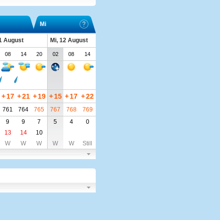
Mi
11 August
Mi, 12 August
08
14
20
02
08
14
+
17
+
21
+
19
+
15
+
17
+
22
761
764
765
767
768
769
9
9
7
5
4
0
13
14
10
W
W
W
W
W
Still