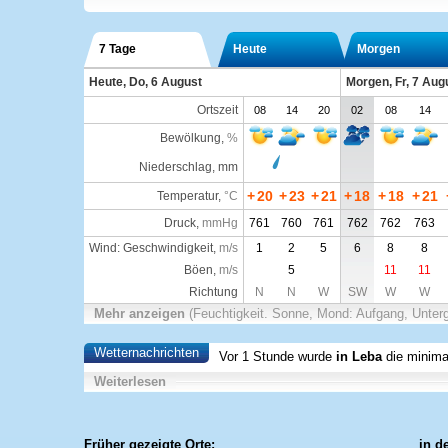
7 Tage
Heute
Morgen
Heute, Do, 6 August
Morgen, Fr, 7 Aug
Ortszeit
08
14
20
02
08
14
Bewölkung
,
%
Niederschlag, mm
+
20
+
23
+
21
+
18
+
18
+
21
Temperatur
,
°C
Druck
,
mmHg
761
760
761
762
762
763
Wind: Geschwindigkeit,
m/s
1
2
5
6
8
8
Böen,
m/s
5
11
11
Richtung
N
N
W
SW
W
W
Mehr anzeigen
(Feuchtigkeit. Sonne, Mond: Aufgang, Unter
Wetternachrichten
Vor 1 Stunde wurde
in Leba
die minimal
Weiterlesen
Früher gezeigte Orte:
in d