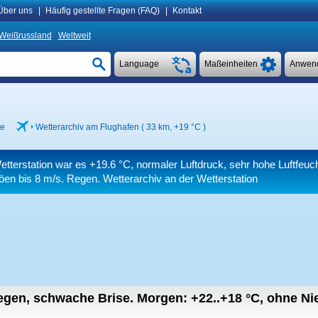
Über uns
|
Häufig gestellte Fragen (FAQ)
|
Kontakt
Weißrussland
Weltweit
Language
Maßeinheiten
Anwen
te
Wetterarchiv am Flughafen ( 33 km,
+19 °C
)
etterstation war es
+19.6 °C
, normaler Luftdruck, sehr hohe Luftfeuch
öen bis 8 m/s
. Regen. Wetterarchiv an der Wetterstation
regen, schwache Brise.
Morgen:
+22..+18
°C
,
ohne Nie