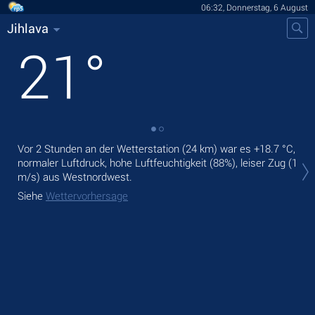
06:32, Donnerstag, 6 August
Jihlava
21
°
Vor 2 Stunden an der Wetterstation (24 km) war es
+18.7 °C
,
Heu
normaler Luftdruck, hohe Luftfeuchtigkeit (88%), leiser Zug
(1
sch
m/s)
aus Westnordwest.
Mor
Siehe
Wettervorhersage
Sie